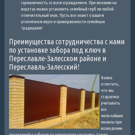
гармоничность со всем ограждением. При желании на
воротах можно установить семейный герб ли любой
отличительный знак. Пусть все знают о вашем
утончённом вкусе и приверженности семейным
традициям!
Преимущества сотрудничества с нами
по установке забора под ключ в
Переславле-Залесском районе и
Переславль-Залесский!
Важно
отметить,
что мы
стараемся
учитывать
все
мельчайшие
нюансы при
возведении
ограждений и заборов на территории заказчика. Среди