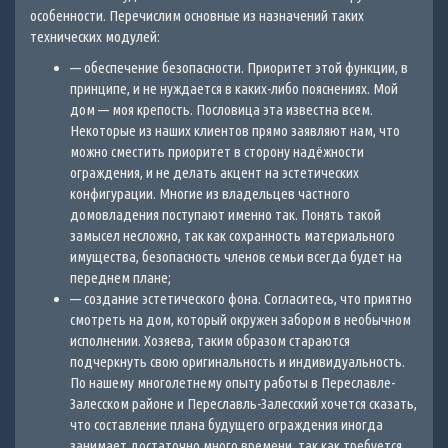
особенности. Перечислим основные из назначений таких
технических модулей:
— обеспечение безопасности. Приоритет этой функции, в
принципе, и не нуждается в каких-либо пояснениях. Мой
дом — моя крепость. Пословица эта известна всем.
Некоторые из наших клиентов прямо заявляют нам, что
можно сместить приоритет в сторону надёжности
ограждения, и не делать акцент на эстетических
конфигурации. Многие из владельцев частного
домовладения поступают именно так. Понять такой
замысел несложно, так как сохранность материального
имущества, безопасность членов семьи всегда будет на
переднем плане;
— создание эстетического фона. Согласитесь, что приятно
смотреть на дом, который окружен забором в необычном
исполнении. Хозяева, таким образом стараются
подчеркнуть свою оригинальность и индивидуальность.
По нашему многолетнему опыту работы в Переславле-
Залесском районе и Переславль-Залесский хочется сказать,
что составление плана будущего ограждения иногда
занимает достаточно много времени, так как требуется