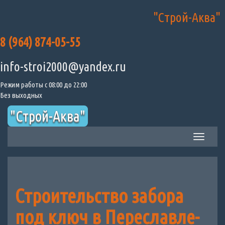
"Строй-Аква"
Skip
to
content
8 (964) 874-05-55
info-stroi2000@yandex.ru
Режим работы с 08:00 до 22:00
Без выходных
"Строй-Аква"
Toggle
navigation
Строительство забора
под ключ в Переславле-