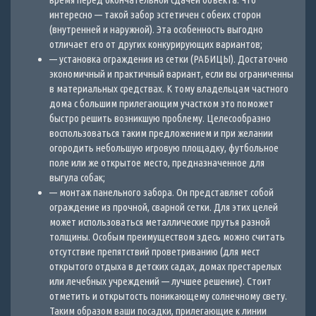
интересно — такой забор эстетичен с обеих сторон
(внутренней и наружной). Эта особенность выгодно
отличает его от других конкурирующих вариантов;
— установка ограждения из сетки (РАБИЦЫ). Достаточно
экономичный и практичный вариант, если вы ограниченны
в материальных средствах. К тому владельцам частного
дома с большим прилегающим участком это поможет
быстро решить возникшую проблему. Целесообразно
воспользоваться таким предложением и при желании
огородить небольшую игровую площадку, футбольное
поле или же открытое место, предназначенное для
выгула собак;
— монтаж панельного забора. Он представляет собой
ограждение из прочной, сварной сетки. Для этих целей
может использоваться металлические прутья разной
толщины. Особым преимуществом здесь можно считать
отсутствие препятствий проветриванию (для мест
открытого отдыха в детских садах, домах престарелых
или лечебных учреждений — лучшее решение). Стоит
отметить и открытость поникающему солнечному свету.
Таким образом ваши посадки, прилегающие к линии